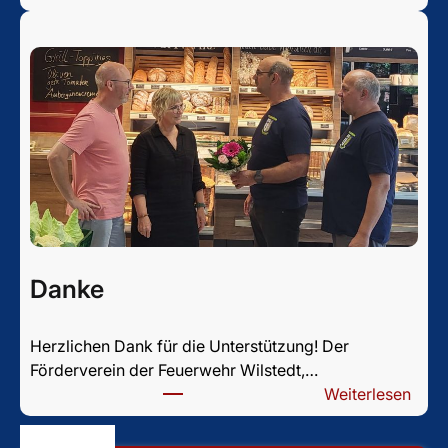
W
s
e
s
t
t
b
e
w
e
r
b
2
0
Danke
2
6
Herzlichen Dank für die Unterstützung! Der
Förderverein der Feuerwehr Wilstedt,…
:
Weiterlesen
D
a