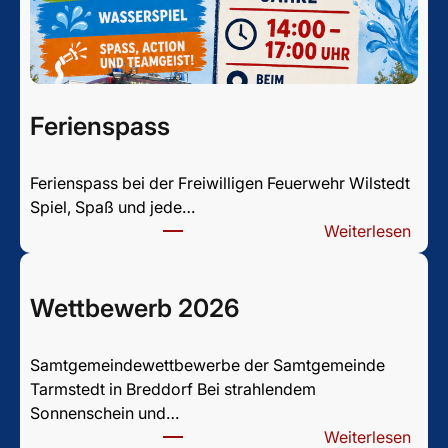
Ferienspass
Ferienspass bei der Freiwilligen Feuerwehr Wilstedt
Spiel, Spaß und jede…
:
Weiterlesen
F
e
r
Wettbewerb 2026
i
e
Samtgemeindewettbewerbe der Samtgemeinde
n
Tarmstedt in Breddorf Bei strahlendem
s
Sonnenschein und…
p
:
Weiterlesen
a