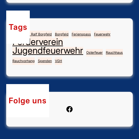
Tags
Angela und Ralf Borgfeld
Borgfeld
Ferienspass
Feuerwehr
Förderverein
Jugendfeuerwehr
Osterfeuer
Rauchhaus
Rauchvorhang
Spenden
VGH
Folge uns
Facebook