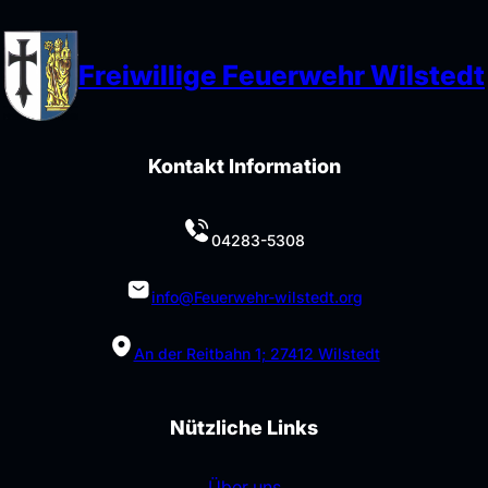
e
Freiwillige Feuerwehr Wilstedt
Kontakt Information
04283-5308
info@Feuerwehr-wilstedt.org
An der Reitbahn 1; 27412 Wilstedt
Nützliche Links
Über uns