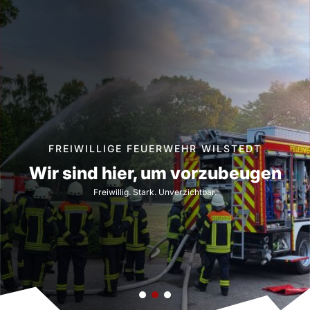
a
r
c
h
FREIWILLIGE FEUERWEHR WILSTEDT
Wir sind hier, um vorzubeugen
Freiwillig. Stark. Unverzichtbar.