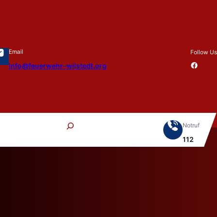
Email
Follow Us
Facebook
info@feuerwehr-wilstedt.org
S
Notruf
e
112
a
r
c
h