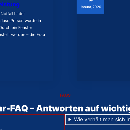
eistung
Januar, 2026
Notfall hinter
lflose Person wurde in
Durch ein Fenster
stellt werden – die Frau
FAQS
r-FAQ – Antworten auf wichti
Wie verhält man sich i