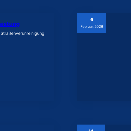
6
eistung
Februar, 2026
– Straßenverunreinigung
14