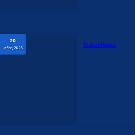
20
Osterfeuer
März, 2026