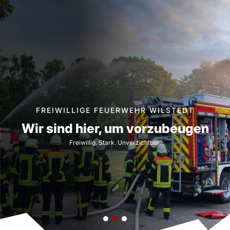
a
r
c
h
FREIWILLIGE FEUERWEHR WILSTEDT
Wir sind hier, um vorzubeugen
Freiwillig. Stark. Unverzichtbar.