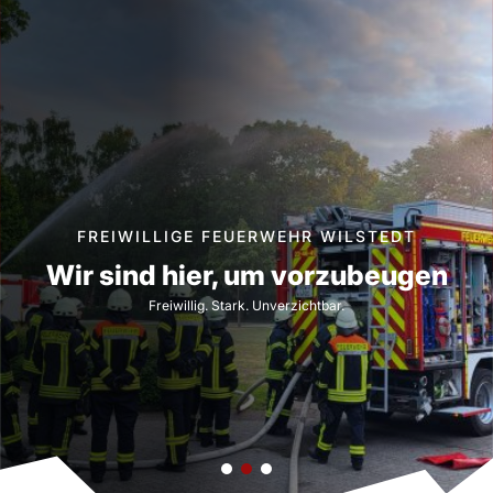
a
r
c
h
FREIWILLIGE FEUERWEHR WILSTEDT
Wir sind hier, um vorzubeugen
Freiwillig. Stark. Unverzichtbar.