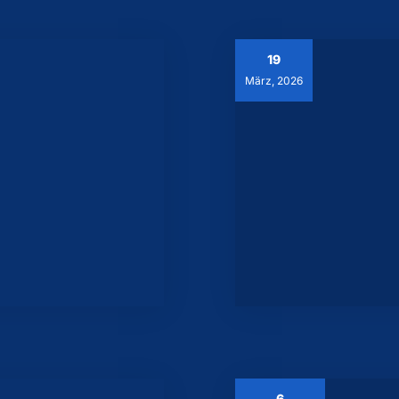
19
März, 2026
6