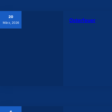
20
Osterfeuer
März, 2026
6