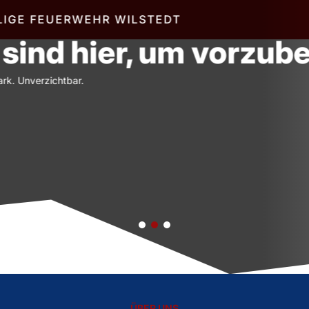
rzubeugen
ÜBER UNS