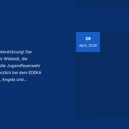
26
April, 2026
nterstützung! Der
r Wilstedt, die
 die Jugendfeuerwehr
erzlich bei dem EDEKA
d, Angela und…